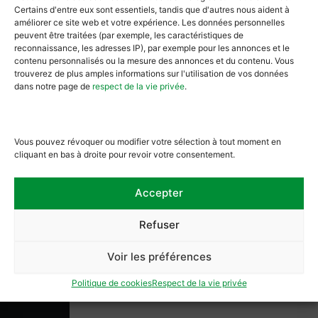
Certains d'entre eux sont essentiels, tandis que d'autres nous aident à
améliorer ce site web et votre expérience. Les données personnelles
peuvent être traitées (par exemple, les caractéristiques de
reconnaissance, les adresses IP), par exemple pour les annonces et le
Contactez-nous
contenu personnalisés ou la mesure des annonces et du contenu. Vous
trouverez de plus amples informations sur l'utilisation de vos données
dans notre page de
respect de la vie privée
.
Vous pouvez révoquer ou modifier votre sélection à tout moment en
cliquant en bas à droite pour revoir votre consentement.
Accepter
Place en Piconrue 2a, 6600 Bastogne
BE0429752362
Refuser
+32 (0) 61 621 740
Voir les préférences
info@museegrandeardenne.be
Politique de cookies
Respect de la vie privée