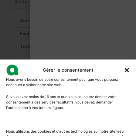
Total panier
22,00
€
Calculer les frais d’expédition
22,00
€
(dont
3,82
€
TVA)
Valider la commande
Gérer le consentement
Nous avons besoin de votre consentement pour que vous puissiez
continuer à visiter notre site web.
Si vous avez moins de 16 ans et que vous souhaitez donner votre
consentement à des services facultatifs, vous devez demander
l'autorisation à vos tuteurs légaux.
Nous utilisons des cookies et d'autres technologies sur notre site web.