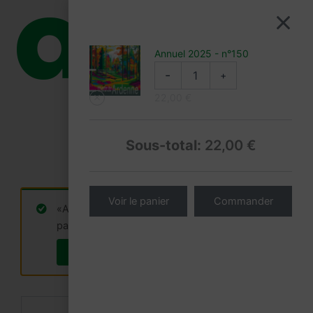
Aller
au
1
Panier
contenu
quantité
Annuel 2025 - n°150
de
-
+
Annuel
2025
22,00
€
-
n°150
Sous-total:
22,00
€
quantité
Voir le panier
Commander
de
«Annuel 2025 – n°150» a été ajouté à votre
Annuel
panier.
2025
-
Voir le panier
n°150