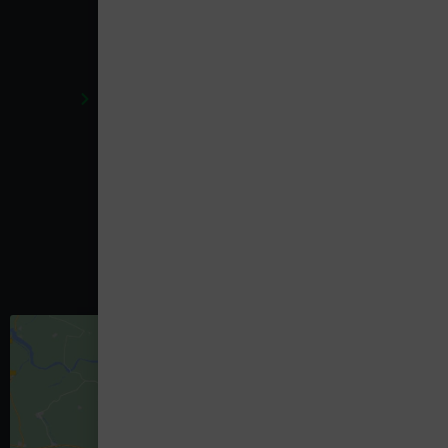
Presse
Enseignants
Conditions libraires
Conditions générales de vente en Ligne
Respect de la vie privée
RGPD
Règlement en ligne des litiges
News
Vidéos
Nous Contacter