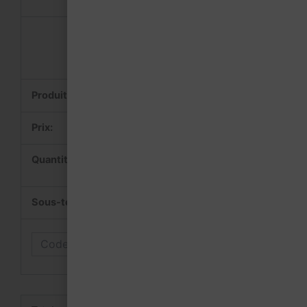
Annuel 2025 - n°150
22,00
€
-
+
22,00
€
Appliquer le code
promo