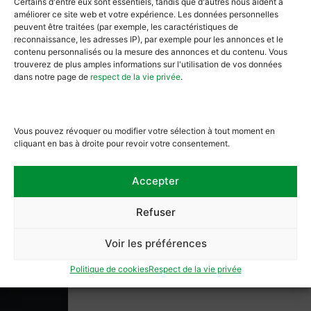
Certains d'entre eux sont essentiels, tandis que d'autres nous aident à
améliorer ce site web et votre expérience. Les données personnelles
peuvent être traitées (par exemple, les caractéristiques de
Contactez-nous
reconnaissance, les adresses IP), par exemple pour les annonces et le
contenu personnalisés ou la mesure des annonces et du contenu. Vous
trouverez de plus amples informations sur l'utilisation de vos données
dans notre page de
respect de la vie privée
.
Vous pouvez révoquer ou modifier votre sélection à tout moment en
cliquant en bas à droite pour revoir votre consentement.
Place en Piconrue 2a, 6600 Bastogne
Accepter
BE0429752362
Refuser
+32 (0) 61 621 740
info@museegrandeardenne.be
Voir les préférences
Politique de cookies
Respect de la vie privée
Autres Liens