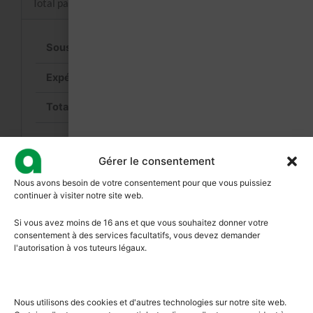
Total panier
29,00
€
Calculer les frais d’expédition
29,00
€
(dont
5,03
€
TVA)
Valider la commande
Gérer le consentement
Nous avons besoin de votre consentement pour que vous puissiez
continuer à visiter notre site web.
Si vous avez moins de 16 ans et que vous souhaitez donner votre
consentement à des services facultatifs, vous devez demander
l'autorisation à vos tuteurs légaux.
Nous utilisons des cookies et d'autres technologies sur notre site web.