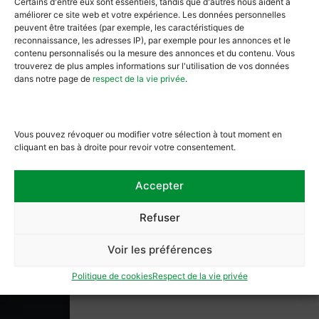
Certains d'entre eux sont essentiels, tandis que d'autres nous aident à
améliorer ce site web et votre expérience. Les données personnelles
peuvent être traitées (par exemple, les caractéristiques de
Contactez-nous
reconnaissance, les adresses IP), par exemple pour les annonces et le
contenu personnalisés ou la mesure des annonces et du contenu. Vous
trouverez de plus amples informations sur l'utilisation de vos données
dans notre page de
respect de la vie privée
.
Vous pouvez révoquer ou modifier votre sélection à tout moment en
cliquant en bas à droite pour revoir votre consentement.
Place en Piconrue 2a, 6600 Bastogne
Accepter
BE0429752362
Refuser
+32 (0) 61 621 740
info@museegrandeardenne.be
Voir les préférences
Politique de cookies
Respect de la vie privée
Autres Liens