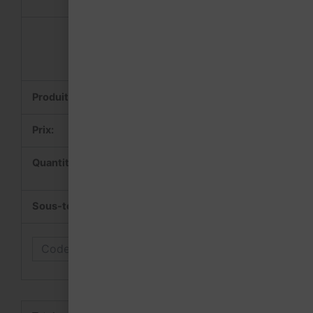
Willoos. La vie en couleurs
29,00
€
-
+
29,00
€
Appliquer le code
promo