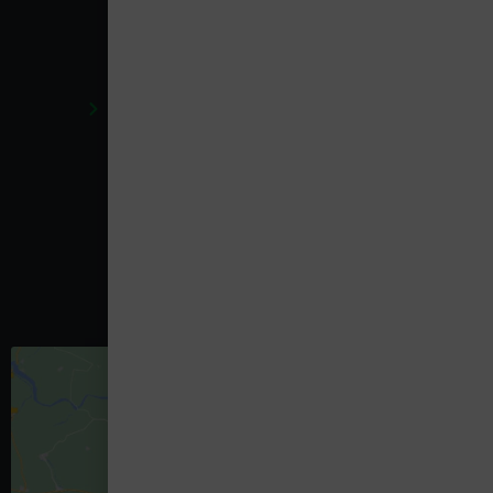
Presse
Enseignants
Conditions libraires
Conditions générales de vente en Ligne
Respect de la vie privée
RGPD
Règlement en ligne des litiges
News
Vidéos
Nous Contacter